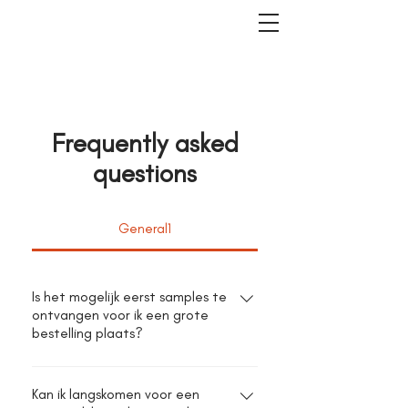
Frequently asked
questions
General1
Is het mogelijk eerst samples te
ontvangen voor ik een grote
bestelling plaats?
Natuurlijk kan dit! Samples zijn
verkrijgbaar tegen een kleine prijs
Kan ik langskomen voor een