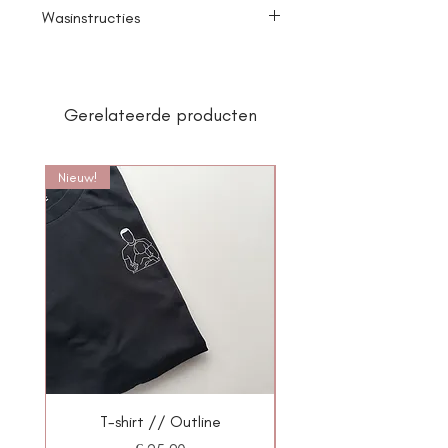
- 100% organisch katoen
Wasinstructies
- zachte en elastische stof
- 40°C wasbaar
- Strijken toegelaten, maar niet
rechtstreeks op de print
Gerelateerde producten
Nieuw!
T-shirt // Outline