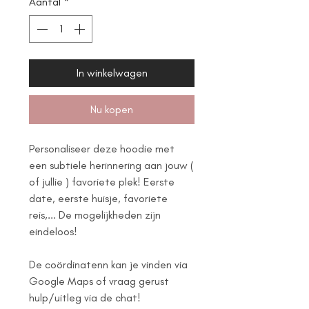
Aantal
*
In winkelwagen
Nu kopen
Personaliseer deze hoodie met
een subtiele herinnering aan jouw (
of jullie ) favoriete plek! Eerste
date, eerste huisje, favoriete
reis,... De mogelijkheden zijn
eindeloos!
De coördinatenn kan je vinden via
Google Maps of vraag gerust
hulp/uitleg via de chat!