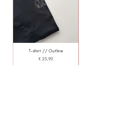
T-shirt // Outline
Prijs
€ 25,90
In winkelwagen
BLOMME AND MORE