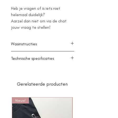
Heb je vragen of is iets niet
helemaal duidelijk?
Aarzel dan niet om via de chat
jouw vraag te stellen!
Wasinstructies
- Binnenstebuiten wassen
Technische specificaties
- 40 °C wasbaar
- Geschikt voor droogmachine (ook
- 50% Katoen / 50% Polyester
binnenstebuiten)
- Regular Fit
- Unisex
Gerelateerde producten
Nieuw!